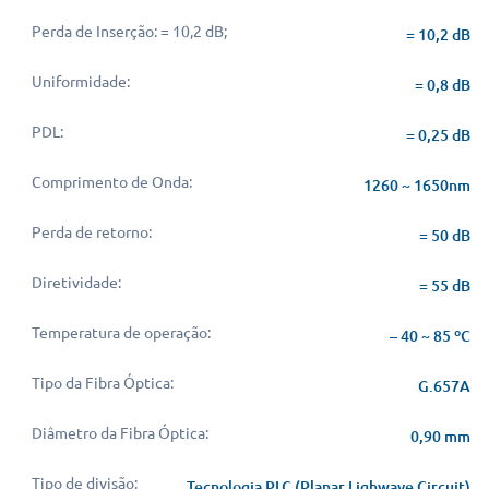
Perda de Inserção: = 10,2 dB;
= 10,2 dB
Uniformidade:
= 0,8 dB
PDL:
= 0,25 dB
Comprimento de Onda:
1260 ~ 1650nm
Perda de retorno:
= 50 dB
Diretividade:
= 55 dB
Temperatura de operação:
– 40 ~ 85 ºC
Tipo da Fibra Óptica:
G.657A
Diâmetro da Fibra Óptica:
0,90 mm
Tipo de divisão:
Tecnologia PLC (Planar Lighwave Circuit)