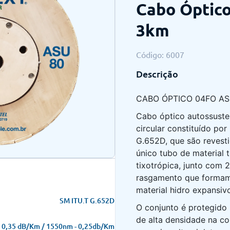
Cabo Óptico
3km
Código: 6007
Descrição
CABO ÓPTICO 04FO AS
Cabo óptico autossuste
circular constituído po
G.652D, que são revest
único tubo de material 
tixotrópica, junto com 2
rasgamento que formam 
material hidro expansiv
SM ITU.T G.652D
O conjunto é protegido 
de alta densidade na cor
 0,35 dB/Km / 1550nm - 0,25db/Km