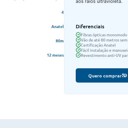
aos raios ultravioleta.
4
Diferenciais
Anatel
Fibras ópticas monomodo
Vão de até 80 metros se
80m
Certificação Anatel
Fácil instalação e manusei
12 meses
Revestimento anti-UV par
Quero comprar