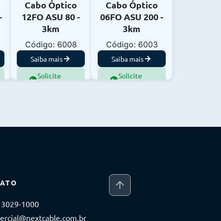
Cabo Óptico
Cabo Óptico
-
12FO ASU 80 -
06FO ASU 200 -
3km
3km
Código: 6008
Código: 6003
Saiba mais
Saiba mais
Solicite
Solicite
Orçamento
Orçamento
ATO
) 3029-1000
ercial@nextcable.com.br