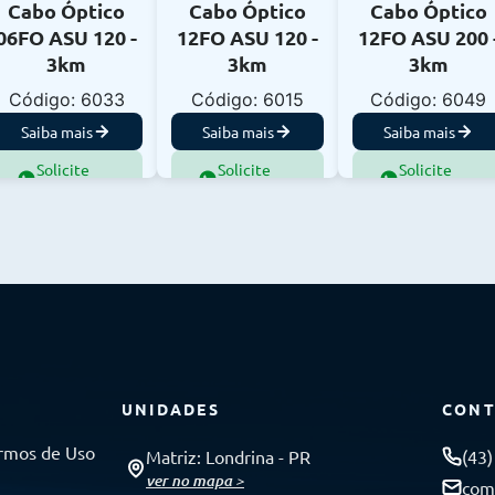
Cabo Óptico
Cabo Óptico
Cabo Óptico
06FO ASU 120 -
12FO ASU 120 -
12FO ASU 200 
3km
3km
3km
Código: 6033
Código: 6015
Código: 6049
Saiba mais
Saiba mais
Saiba mais
Solicite
Solicite
Solicite
Orçamento
Orçamento
Orçamento
UNIDADES
CONT
rmos de Uso
Matriz: Londrina - PR
(43
ver no mapa >
com