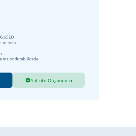
 G.652D
m emenda
o
a maior durabilidade
Solicite Orçamento