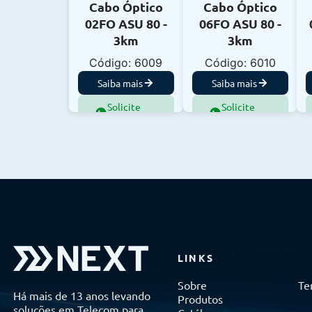
Cabo Óptico
Cabo Óptico
02FO ASU 80 -
06FO ASU 80 -
3km
3km
Código: 6009
Código: 6010
Saiba mais
Saiba mais
Solicite
Solicite
Orçamento
Orçamento
LINKS
Sobre
Te
Há mais de 13 anos levando
Produtos
soluções em Telecom para